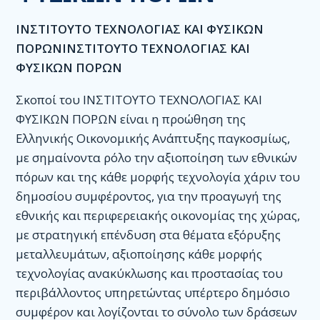
Οργανόγραμμα
ΙΝΣΤΙΤΟΥΤΟ ΤΕΧΝΟΛΟΓΙΑΣ ΚΑΙ ΦΥΣΙΚΩΝ
Γραμματείες
ΠΟΡΩΝ
ΙΝΣΤΙΤΟΥΤΟ ΤΕΧΝΟΛΟΓΙΑΣ ΚΑΙ
Ασφάλεια
ΦΥΣΙΚΩΝ ΠΟΡΩΝ
Υγιεινή
Σκοποί του ΙΝΣΤΙΤΟΥΤΟ ΤΕΧΝΟΛΟΓΙΑΣ ΚΑΙ
ΦΥΣΙΚΩΝ ΠΟΡΩΝ είναι η προώθηση της
Αθλητισμός
Ελληνικής Οικονομικής Ανάπτυξης παγκοσμίως,
ΜΜΕ
με σημαίνοντα ρόλο την αξιοποίηση των εθνικών
Οικονομικά
πόρων και της κάθε μορφής τεχνολογία χάριν του
δημοσίου συμφέροντος, για την προαγωγή της
Τράπεζα
εθνικής και περιφερειακής οικονομίας της χώρας,
Κουπόνια
με στρατηγική επένδυση στα θέματα εξόρυξης
μεταλλευμάτων, αξιοποίησης κάθε μορφής
Επιτροπή Ελέγχου
τεχνολογίας ανακύκλωσης και προστασίας του
Ενίσχυση των ΕΝ.Π.ΑΝ
περιβάλλοντος υπηρετώντας υπέρτερο δημόσιο
συμφέρον και λογίζονται το σύνολο των δράσεων
Λογιστήριο