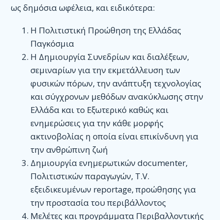
ως δημόσια ωφέλεια, και ειδικότερα:
Έγγραφα
Η Πολιτιστική Προώθηση της Ελλάδας
Μελέτες
Παγκόσμια
Αλληλογραφία
H Δημιουργία Συνεδρίων και διαλέξεων,
σεμιναρίων για την εκμετάλλευση των
Νομικά
φυσικών πόρων, την ανάπτυξη τεχνολογίας
Γενικά
και σύγχρονων μεθόδων ανακύκλωσης στην
Ελλάδα και το Εξωτερικό καθώς και
Εκλογές
ενημερώσεις για την κάθε μορφής
Έγγραφα Συνεργασιών
ακτινοβολίας η οποία είναι επικίνδυνη για
την ανθρώπινη ζωή
Χορηγοί
Δημιουργία ενημερωτικών documenter,
Εγγραφές
Πολιτιστικών παραγωγών, T.V.
Πρωτόκολλα
εξειδικευμένων reportage, προώθησης για
την προστασία του περιβάλλοντος
Μητρώο
Μελέτες και προγράμματα Περιβαλλοντικής