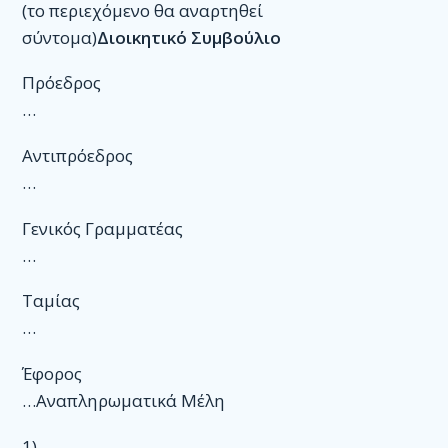
(το περιεχόμενο θα αναρτηθεί
Έγγραφα
σύντομα)
Διοικητικό Συμβούλιο
Μελέτες
Πρόεδρος
…
Αλληλογραφία
Νομικά
Αντιπρόεδρος
…
Γενικά
Εκλογές
Γενικός Γραμματέας
…
Έγγραφα Συνεργασιών
Ταμίας
Χορηγοί
…
Εγγραφές
Έφορος
Πρωτόκολλα
…Αναπληρωματικά Μέλη
Μητρώο
1) …